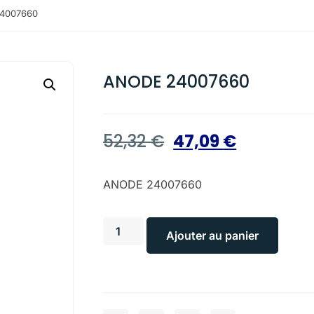
4007660
ANODE 24007660
52,32
€
47,09
€
ANODE 24007660
Ajouter au panier