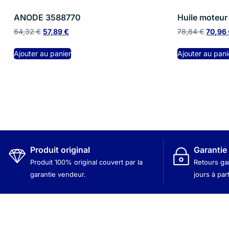
ANODE 3588770
Huile moteu
64,32
€
57,89
€
78,84
€
70,96
Ajouter au panier
Ajouter au pani
Produit original
Garantie
Produit 100% original couvert par la
Retours ga
garantie vendeur.
jours à par